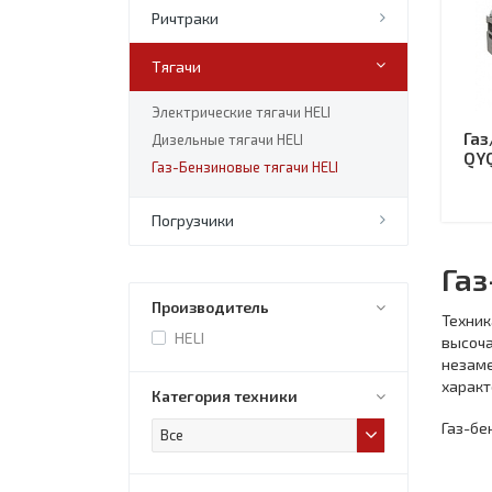
Ричтраки
Тягачи
Электрические тягачи HELI
Газ
Дизельные тягачи HELI
QY
Газ-Бензиновые тягачи HELI
Погрузчики
Газ
Производитель
Техни
HELI
высоч
незам
характ
Категория техники
Газ-бе
Все