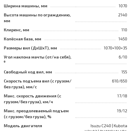
Ширина машины, мм
1070
Высота машины по ограждению,
2140
мм
Клиренс, мм
110
Колёсная база, мм
1450
Размеры вил (ДхШхТ), мм
1070×100×35
Угол наклона мачты (от/на себя),
6/10
⁰
Свободный ход вил, мм
155
Скорость подъема вил (с грузом/
610/650
без груза), мм/с
Макс. скорость движения (с
17/18
грузом/без груза), км/ч
Макс. преодолеваемый подъем
19/12
(с грузом/без груза), %
Модель двигателя
Isuzu C240 | Kubota