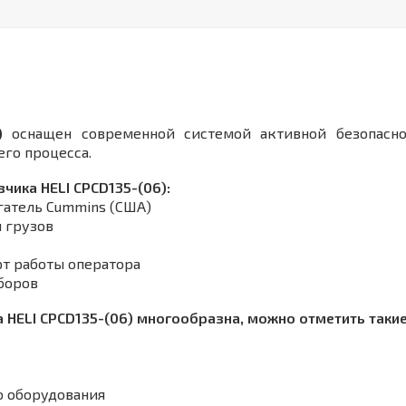
)
оснащен современной системой активной безопасно
его процесса.
чика HELI CPCD135-(06):
атель Cummins (США)
 грузов
т работы оператора
боров
HELI CPСD135-(06) многообразна, можно отметить такие 
о оборудования